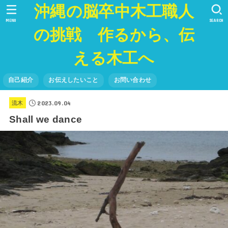
沖縄の脳卒中木工職人
MENU
SEARCH
の挑戦 作るから、伝
える木工へ
自己紹介
お伝えしたいこと
お問い合わせ
2023.09.04
流木
Shall we dance