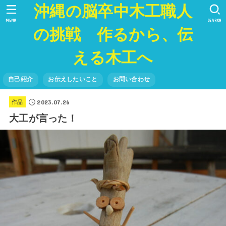
沖縄の脳卒中木工職人
MENU
SEARCH
の挑戦 作るから、伝
える木工へ
自己紹介
お伝えしたいこと
お問い合わせ
2023.07.26
作品
大工が言った！